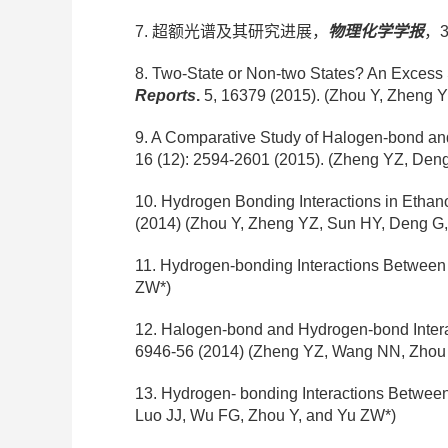
7. 超额光谱及其研究进展，
物理化学学报
，3
8. Two-State or Non-two States? An Excess
Reports
.
5, 16379
(2015)
.
(Zhou Y, Zheng Y
9. A Comparative Study of Halogen-bond an
16 (12): 2594-2601 (2015). (Zheng YZ, Den
10. Hydrogen Bonding Interactions in Ethano
(2014)
(Zhou Y, Zheng YZ, Sun HY, Deng G
11. Hydrogen-bonding Interactions Between
ZW*)
12. Halogen-bond and Hydrogen-bond Inter
6946-56 (2014)
(Zheng YZ, Wang NN, Zhou 
13. Hydrogen- bonding Interactions Between
Luo JJ, Wu FG, Zhou Y, and Yu ZW*)