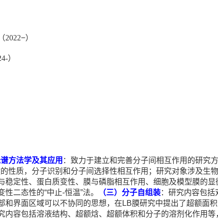
（2
022
−
）
4-）
光谱方法学及其应用
：致力于建立和完善分子间相互作用的研究
键的性质
，分子识别
和分子间选择性相互作用；研究对象涉及生
与稳定性、蛋白质变性、膜与磷脂相互作用
、
细胞及模型膜的显
变性二态性的
“
中止
-
恒温
”
法。
（三）分子自组装
：研究内容包括
部和界面区域
可以
不协同的思想，在
LB
膜研究中提出了超额面积
究内容包括溶液结构、超额焓、超额体积和分子的溶剂化作用等