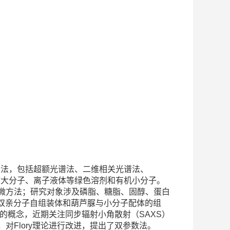
方法
，包括
超额光谱法
、
二维相关光谱法
、
物大分子、
离子液体等绿色溶剂
和有机小分子。
微方法；研究对象涉及磷脂、糖脂、固醇、蛋白
双亲分子自组装体和葫芦脲与小分子配体的组
的概念
，近期关注同步辐射小角散射（
SAXS
）
，对
Flory
理论进行改进，提出了双参数法。