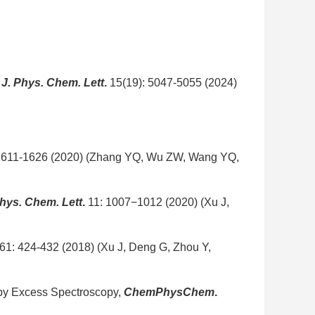
J. Phys. Chem. Lett
.
15(19)
: 5047
-5055
(2024)
1611-1626
(2020) (Zhang YQ, Wu ZW, Wang YQ,
Phys. Chem. Lett
.
11: 1007−1012
(2020) (
Xu J,
61
: 424-432
(2018) (
Xu J, Deng G, Zhou Y,
 by Excess
Spectroscopy,
ChemPhysChem
.