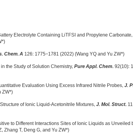
 Battery Electrolyte Containing LiTFSI and Propylene Carbonate,
W*
)
s. Chem. A
126
:
1775
−
1781
(2022)
(
Wang YQ
and Yu ZW*
)
 in the Study of Solution Chemistry,
Pure Appl. Chem
.
92(10): 
Quantitative Evaluation Using Excess Infrared Nitrile Probes,
J. 
u ZW*
)
tructure of Ionic Liquid-Acetonitrile Mixtures,
J. Mol. Struct
.
11
tive to Different
Interactions Sites of Ionic Liquids as Unveiled
Z, Zhang T, Deng G, and Yu ZW*
)