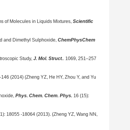
ms of Molecules in Liquids Mixtures,
Scientific
nd and Dimethyl Sulphoxide,
ChemPhys
Chem
troscopic Study,
J. Mol. Struct.
. 1069, 251–257
–146 (2014) (Zheng YZ, He HY, Zhou Y, and Yu
hoxide,
Phys. Chem. Chem. Phys.
16
(15):
1): 18055 -18064 (2013). (Zheng YZ, Wang NN,