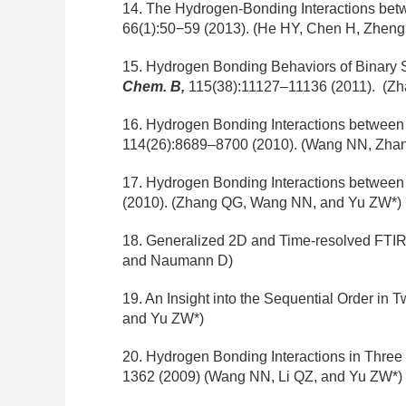
14. The Hydrogen-Bonding Interactions betw
66(1):50−59 (2013). (He HY, Chen H, Zhen
15. Hydrogen Bonding Behaviors of Binary S
Chem. B
,
115(38):11127–11136 (2011).
(Zh
16. Hydrogen Bonding Interactions between 
114(26):8689–8700 (2010). (Wang NN, Zha
17. Hydrogen Bonding Interactions between t
(2010). (Zhang QG, Wang NN, and Yu ZW*)
18. Generalized 2D and Time-resolved FTIR 
and Naumann D)
19. An Insight into the Sequential Order in
and Yu ZW*)
20. Hydrogen Bonding Interactions in Three
1362 (2009) (Wang NN, Li QZ, and Yu ZW*)