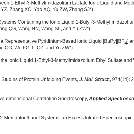
een 1-Ethyl-3-Methylimidazolium Lactate Ionic Liquid and Met
g YZ, Zhang XC, Yao XQ, Yu ZW, Zhang SJ*)
ystems Containing the Ionic Liquid 1-Butyl-3-Methylimidazoliu
ang QG, Wang NN, Wang SL, and Yu ZW*)
a Representative Pyridinium-Based Ionic Liquid [BuPy][BF
] a
4
ng QG, Wu FG, Li QZ, and Yu ZW*)
he Ionic Liquid 1-Ethyl-3-Methylimidazolium Ethyl Sulfate and
Studies of Protein Unfolding Events,
J. Mol. Struct.
, 974(14):
 Two-dimensional Correlation Spectroscopy,
Applied Spectrosc
 2-Mercaptoethanol Systems: an Excess Infrared Spectroscopic