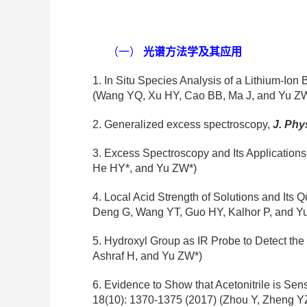
（一）
光谱方法学及其应用
1. In Situ Species Analysis of a Lithium-Ion
(
Wang YQ, Xu HY, Cao BB, Ma J, and Yu Z
2. Generalized excess spectroscopy,
J. Phy
3. Excess Spectroscopy and Its Applications
He HY*, and Yu ZW*)
4. Local Acid Strength of Solutions and Its 
Deng G,
Wang YT, Guo HY, Kalhor P, and Y
5. Hydroxyl Group as IR Probe to Detect the S
Ashraf H, and Yu ZW*
)
6. Evidence to Show that Acetonitrile is Sensi
18(10): 1370-1375 (2017) (
Zhou Y, Zheng Y