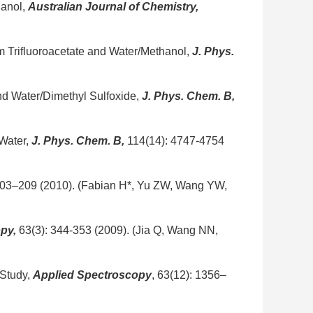
hanol,
Australian Journal of Chemistry
,
m Trifluoroacetate and Water/Methanol,
J. Phys.
nd Water/Dimethyl Sulfoxide,
J. Phys. Chem. B
,
 Water,
J. Phys. Chem. B
,
114(14): 4747-4754
 203–209 (2010). (Fabian H*, Yu ZW, Wang YW,
opy
,
63(3): 344-353 (2009). (Jia Q, Wang NN,
 Study,
Applied Spectroscopy
, 63(12): 1356–