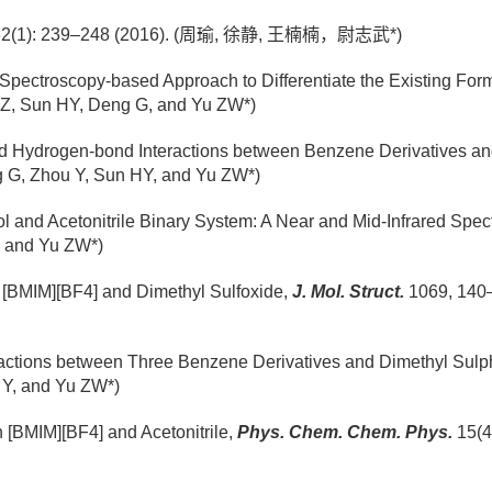
2(1): 239–248 (2016). (周瑜, 徐静, 王楠楠，尉志武*)
 Spectroscopy-based Approach to
Differentiate the Existing For
Z, Sun HY, Deng G, and Yu ZW*)
d Hydrogen-bond Interactions between Benzene Derivatives a
g G, Zhou Y, Sun HY, and Yu ZW*)
l and Acetonitrile Binary System: A Near and Mid-Infrared Spec
, and Yu ZW*)
 [BMIM][BF4] and Dimethyl Sulfoxide,
J. Mol. Struct.
1069, 140
actions between Three Benzene Derivatives and Dimethyl Sulp
Y, and Yu ZW*)
 [BMIM][BF4] and Acetonitrile,
Phys. Chem. Chem. Phys.
15(4