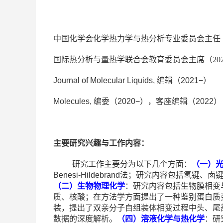
中国化学会化学热力学与热分析专业委员会主任
国际热分析与量热学联合会教育委员会主席（202
Journal
of Molecular Liquids,
编辑
（
2
021−
）
Molecules,
编委
（
2
020−
），客座编辑（
2
022
）
主要研究兴趣与工作内容
：
研究工作主
要分为以下几个方面：
（一）
Benesi-Hildebrand
法
；
研究内容包括氢键、卤
（二）生物物理化学
：研究内容包括生物膜相变
质、核酸；在方法学方面提出了一种鉴别蛋白质
装，提出了双亲分子自组装体相变过程中头、尾
数据的深度解析
。
（四）
溶液化学与热化学
：研