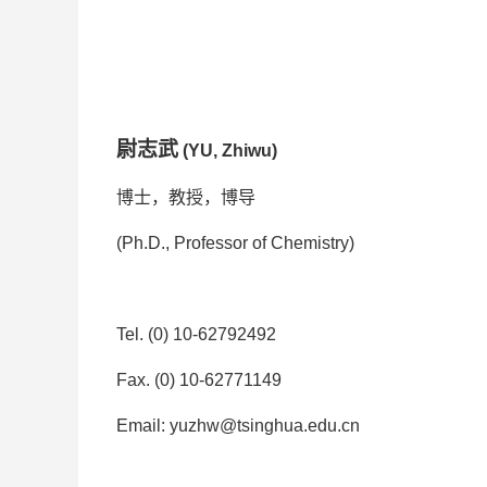
尉志武
(YU
,
Zhiwu)
博士，教授，博导
(Ph.D., Professor of Chemistry)
Tel. (
0
)
1
0-
627
92492
Fax.
(
0
)
1
0-
627
71149
Email:
yuzhw
@tsinghua.edu.cn