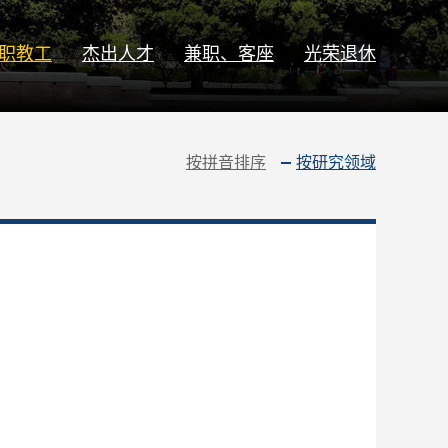
职教工
杰出人才
兼职、客座
光荣退休
按拼音排序
按研究领域