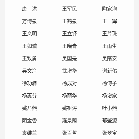
唐 洪
王军民
陶家洵
万博泉
王鹤泉
王 辉
王义明
王立铎
王芹珠
王如骥
王晓青
王雨生
王致勇
吴国是
吴隋安
吴文净
武增华
谢新佑
徐功骅
杨成对
杨傅子
杨蕙芬
杨丽华
杨增家
姚乃燕
姚祖涛
叶小燕
阴金香
雍景荫
郁鉴源
袁维兰
张百哲
张翠宝