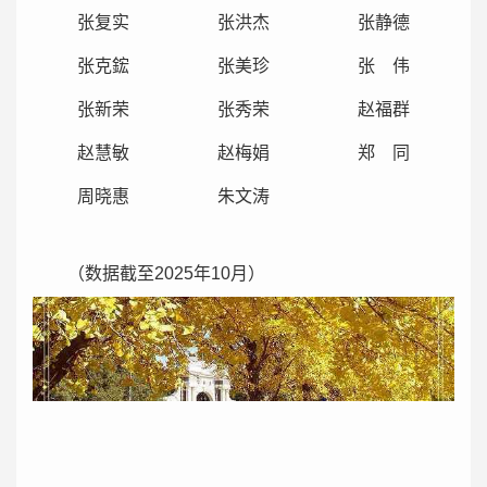
张复实
张洪杰
张静德
张克鋐
张美珍
张 伟
张新荣
张秀荣
赵福群
赵慧敏
赵梅娟
郑 同
周晓惠
朱文涛
（数据截至2025年10月）