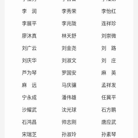
李 润
李秀荣
李怡红
李展平
李兆陇
连祥珍
廖沐真
林天舒
刘崇微
刘广云
刘金尧
刘 路
刘庆华
刘淑文
刘 庄
芦为琴
罗国安
麻 英
麻 远
马庆骧
孟祥发
宁永成
潘伟雄
任冀平
沙耀武
沈光球
石方鹏
石鸿昌
帅志刚
唐应武
宋瑞芝
孙淑玲
孙素琴