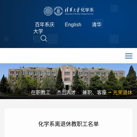
百年系庆
English
清华
大学
在职教工
杰出人才
兼职、客座
光荣退休
化学系离退休教职工名单