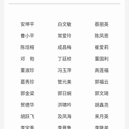
安坤平
白文敏
蔡丽英
曹小平
常爱玲
陈凤恩
陈培榕
成昌梅
崔爱莉
邓 勃
丁廷桢
董国利
董淑珍
冯玉萍
高莲福
葛秀珍
管元美
郭福云
郭金梁
郭日娴
郭文琦
贺德华
洪啸吟
胡鑫尧
胡跃飞
及凤海
来月英
李宝秀
李晋鲁
李隆弟