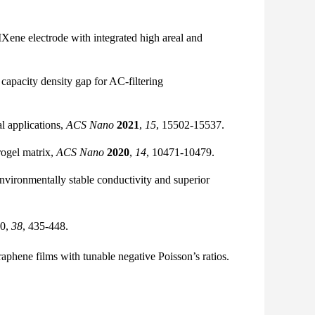
ne electrode with integrated high areal and
pacity density gap for AC-filtering
l applications,
ACS Nano
2021
,
15
, 15502-15537.
ogel matrix,
ACS Nano
2020
,
14
, 10471-10479.
ironmentally stable conductivity and superior
0
,
38
, 435-448.
ene films with tunable negative Poisson’s ratios.