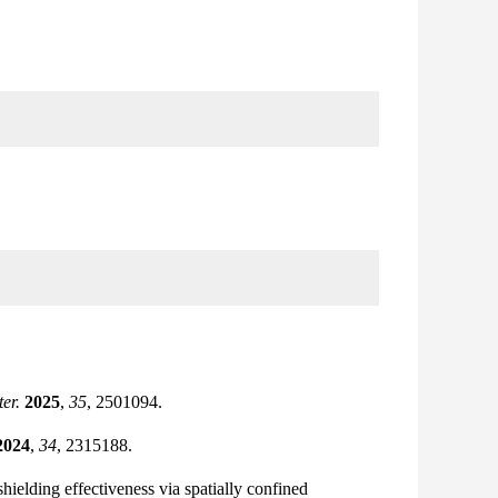
ter.
2025
,
35
, 2501094.
2024
,
34
, 2315188.
elding effectiveness via spatially confined