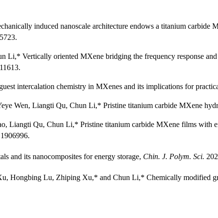
ically induced nanoscale architecture endows a titanium carbide MXe
05723.
* Vertically oriented MXene bridging the frequency response and ca
111613.
 intercalation chemistry in MXenes and its implications for practica
 Wen, Liangti Qu, Chun Li,* Pristine titanium carbide MXene hydr
Liangti Qu, Chun Li,* Pristine titanium carbide MXene films with env
 1906996.
and its nanocomposites for energy storage,
Chin. J. Polym. Sci.
202
, Hongbing Lu, Zhiping Xu,* and Chun Li,* Chemically modified graph