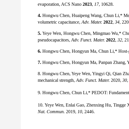
evaporation, ACS Nano
2023
,
17
, 10628.
4.
Hongwu Chen, Huaipeng Wang, Chun Li,* Mechan
volumetric capacitance,
Adv. Mater.
2022
,
34
, 22
5.
Yeye Wen, Hongwu Chen, Mingmao Wu,* Chun Li,
pseudocapacitors,
Adv. Funct. Mater.
2022
,
32
, 2
6.
Hongwu Chen, Hongyun Ma, Chun Li,* Host-guest
7.
Hongwu Chen, Hongyun Ma, Panpan Zhang, Yeye
8.
Hongwu Chen, Yeye Wen, Yingyi Qi, Qian Zhao, 
mechanical strength,
Adv. Funct. Mater.
2020
,
30
,
9.
Hongwu Chen, Chun Li,* PEDOT: Fundamentals 
10.
Yeye Wen, Enlai Gao, Zhenxing Hu, Tingge Xu
Nat. Commun.
2019
,
10
, 2446.