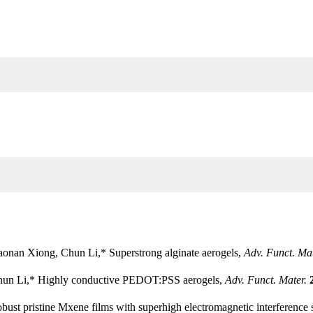
aonan Xiong, Chun Li,* Superstrong alginate aerogels,
Adv. Funct. Ma
Chun Li,* Highly conductive PEDOT:PSS aerogels,
Adv. Funct. Mater.
pristine Mxene films with superhigh electromagnetic interference shi