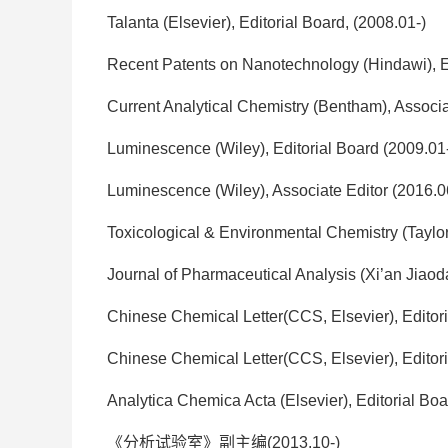
Talanta (Elsevier), Editorial Board, (2008.01-)
Recent Patents on Nanotechnology (Hindawi), Ed
Current Analytical Chemistry (Bentham), Associa
Luminescence (Wiley), Editorial Board (2009.01
Luminescence (Wiley), Associate Editor (2016.0
Toxicological & Environmental Chemistry (Taylor
Journal of Pharmaceutical Analysis (Xi’an Jiaoda
Chinese Chemical Letter(CCS, Elsevier), Editor
Chinese Chemical Letter(CCS, Elsevier), Editori
Analytica Chemica Acta (Elsevier), Editorial Boa
《分析试验室》副主编(2013.10-)