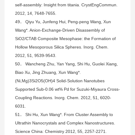
self-assembly: Insight from titania. CrystEngCommun.
2012, 14, 7648-7655.
49． Qiyu Yu, Junfeng Hui, Peng-peng Wang, Xun
Wang*. Anion-Exchange-Driven Disassembly of
SiO2/CTAB Composite Mesophase: the Formation of
Hollow Mesoporous Silica Spheres. Inorg. Chem.
2012, 51, 9539-9543.
50． Wancheng Zhu, Yan Yang, Shi Hu, Guolei Xiang,
Biao Xu, Jing Zhuang, Xun Wang*.
(Ni,Mg)3Si2O5(OH)4 Solid-Solution Nanotubes
Supported Sub-0.06 wt% Pd for Suzuki-Miyaura Cross-
Coupling Reactions. Inorg. Chem. 2012, 51, 6020-
6031.
51． Shi Hu, Xun Wang*. From Cluster Assembly to
Ultrathin Nanocrystals and Complex Nanostructures.
Science China: Chemistry 2012, 55, 2257-2271.