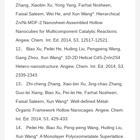
Zhang, Xiaobin Xu, Yong Yang, Farhat Nosheen,
Faisal Saleem, Wei He, and Xun Wang*. Hierarchical
Zn/Ni-MOF-2 Nanosheet-Assembled Hollow
Nanocubes for Multicomponent Catalytic Reactions.
Angew. Chem. Int. Ed. 2014, 53, 12517-12521.
12． Biao Xu, Peilei He, Huiling Liu, Pengpeng Wang,
Gang Zhou, Xun Wang*. 1D-2D Helical CdS-ZnIn2S4
Hetero-nanostructure. Angew. Chem. Int. Ed. 2014, 53,
2339-2343.
13． Zhi-cheng Zhang, Xiao-bin Xu, Jing-chao Zhang,
Guo-lei Xiang, Biao Xu, Pei-lei He, Farhat Nosheen,
Faisal Saleem, Xun Wang*. Well-defined Metal-
Organic Framework Hollow Nanocages. Angew. Chem.
Int. Ed. 2014, 53, 429-433.
14． Peilei He, Biao Xu, Peng-peng Wang, Huiling Liu,
Xun Wang*. A Monolayer Polyoxometalate Superlattice.