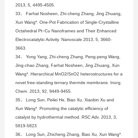
2013, 5, 4495-4505.
33． Farhat Nosheen, Zhi-cheng Zhang, Jing Zhuang,
Xun Wang*. One-Pot Fabrication of Single-Crystalline
Octahedral Pt−Cu Nanoframes and Their Enhanced
Electrocatalytic Activity. Nanoscale 2013, 5, 3660-
3663.
34． Yong Yang, Zhi-cheng Zhang, Peng-peng Wang,
Jing-chao Zhang, Farhat Nosheen, Jing Zhuang, Xun
Wang*. Hierarchical MnO2/SnO2 heterostructures for a
novel free-standing ternary thermite membrane. Inorg.
Chem. 2013, 92, 9449-9455.
35． Long Sun, Peilei He, Biao Xu, Xiaobin Xu and
Xun Wang*. Promoting the catalytic efficiency of
catalyst by hydrothermal method. RSC Adv. 2013, 3,
5819-5823.
36． Long Sun, Zhicheng Zhang, Biao Xu, Xun Wang*.