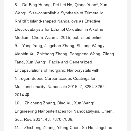
8． Da-Bing Huang, Pei-Lei He, Qiang Yuan*, Xun
Wang*. Size-controllable Synthesis of Trimetallic
RhPdPt Island-shaped Nanoalloys as Effective
Electrocatalysts for Ethanol Oxidation in Alkaline
Medium. Chem. Asian J. 2015, published online.
9． Yong Yang, Jingchao Zhang, Shitong Wang，
Xiaobin Xu, Zhicheng Zhang, Pengpeng Wang, Zilong
Tang, Xun Wang*. Facile and Generalized
Encapsulations of Inorganic Nanocrystals with
Nitrogen-doped Carbonaceous Coatings for
Multifunctionality. Nanoscale 2015, 7, 3254-3262.
2014 年
10． Zhicheng Zhang, Biao Xu, Xun Wang*.
Engineering Nanointerfaces for Nanocatalysis. Chem.
Soc. Rev. 2014, 43, 7870-7886.
11． Zhicheng Zhang, Yifeng Chen, Su He, Jingchao