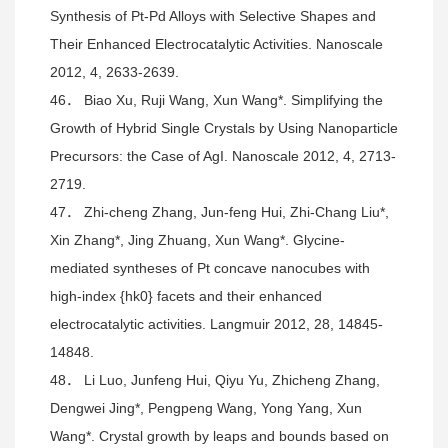
Synthesis of Pt-Pd Alloys with Selective Shapes and
Their Enhanced Electrocatalytic Activities. Nanoscale
2012, 4, 2633-2639.
46． Biao Xu, Ruji Wang, Xun Wang*. Simplifying the
Growth of Hybrid Single Crystals by Using Nanoparticle
Precursors: the Case of AgI. Nanoscale 2012, 4, 2713-
2719.
47． Zhi-cheng Zhang, Jun-feng Hui, Zhi-Chang Liu*,
Xin Zhang*, Jing Zhuang, Xun Wang*. Glycine-
mediated syntheses of Pt concave nanocubes with
high-index {hk0} facets and their enhanced
electrocatalytic activities. Langmuir 2012, 28, 14845-
14848.
48． Li Luo, Junfeng Hui, Qiyu Yu, Zhicheng Zhang,
Dengwei Jing*, Pengpeng Wang, Yong Yang, Xun
Wang*. Crystal growth by leaps and bounds based on