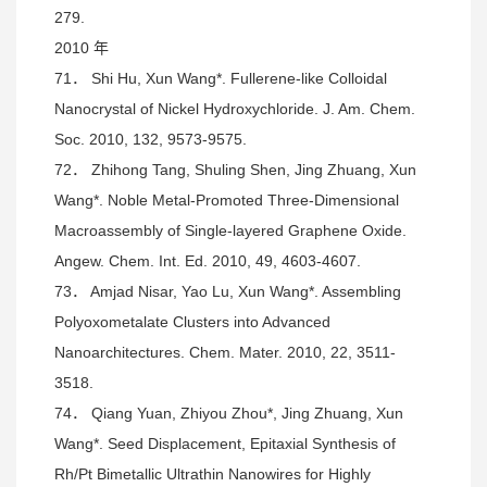
279.
2010 年
71． Shi Hu, Xun Wang*. Fullerene-like Colloidal
Nanocrystal of Nickel Hydroxychloride. J. Am. Chem.
Soc. 2010, 132, 9573-9575.
72． Zhihong Tang, Shuling Shen, Jing Zhuang, Xun
Wang*. Noble Metal-Promoted Three-Dimensional
Macroassembly of Single-layered Graphene Oxide.
Angew. Chem. Int. Ed. 2010, 49, 4603-4607.
73． Amjad Nisar, Yao Lu, Xun Wang*. Assembling
Polyoxometalate Clusters into Advanced
Nanoarchitectures. Chem. Mater. 2010, 22, 3511-
3518.
74． Qiang Yuan, Zhiyou Zhou*, Jing Zhuang, Xun
Wang*. Seed Displacement, Epitaxial Synthesis of
Rh/Pt Bimetallic Ultrathin Nanowires for Highly