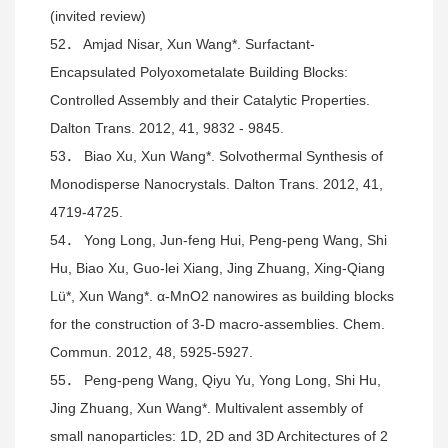
(invited review)
52． Amjad Nisar, Xun Wang*. Surfactant-
Encapsulated Polyoxometalate Building Blocks:
Controlled Assembly and their Catalytic Properties.
Dalton Trans. 2012, 41, 9832 - 9845.
53． Biao Xu, Xun Wang*. Solvothermal Synthesis of
Monodisperse Nanocrystals. Dalton Trans. 2012, 41,
4719-4725.
54． Yong Long, Jun-feng Hui, Peng-peng Wang, Shi
Hu, Biao Xu, Guo-lei Xiang, Jing Zhuang, Xing-Qiang
Lü*, Xun Wang*. α-MnO2 nanowires as building blocks
for the construction of 3-D macro-assemblies. Chem.
Commun. 2012, 48, 5925-5927.
55． Peng-peng Wang, Qiyu Yu, Yong Long, Shi Hu,
Jing Zhuang, Xun Wang*. Multivalent assembly of
small nanoparticles: 1D, 2D and 3D Architectures of 2