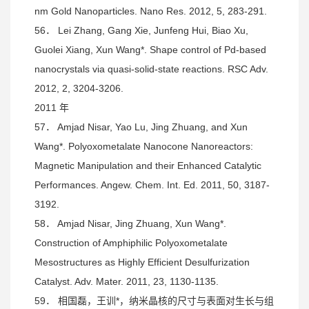
nm Gold Nanoparticles. Nano Res. 2012, 5, 283-291.
56． Lei Zhang, Gang Xie, Junfeng Hui, Biao Xu,
Guolei Xiang, Xun Wang*. Shape control of Pd-based
nanocrystals via quasi-solid-state reactions. RSC Adv.
2012, 2, 3204-3206.
2011 年
57． Amjad Nisar, Yao Lu, Jing Zhuang, and Xun
Wang*. Polyoxometalate Nanocone Nanoreactors:
Magnetic Manipulation and their Enhanced Catalytic
Performances. Angew. Chem. Int. Ed. 2011, 50, 3187-
3192.
58． Amjad Nisar, Jing Zhuang, Xun Wang*.
Construction of Amphiphilic Polyoxometalate
Mesostructures as Highly Efficient Desulfurization
Catalyst. Adv. Mater. 2011, 23, 1130-1135.
59． 相国磊，王训*，纳米晶核的尺寸与表面对生长与组