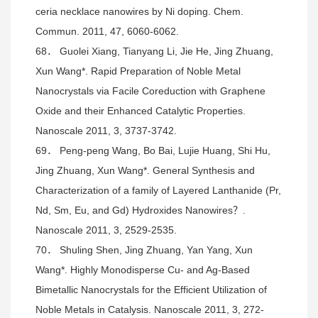
ceria necklace nanowires by Ni doping. Chem.
Commun. 2011, 47, 6060-6062.
68． Guolei Xiang, Tianyang Li, Jie He, Jing Zhuang,
Xun Wang*. Rapid Preparation of Noble Metal
Nanocrystals via Facile Coreduction with Graphene
Oxide and their Enhanced Catalytic Properties.
Nanoscale 2011, 3, 3737-3742.
69． Peng-peng Wang, Bo Bai, Lujie Huang, Shi Hu,
Jing Zhuang, Xun Wang*. General Synthesis and
Characterization of a family of Layered Lanthanide (Pr,
Nd, Sm, Eu, and Gd) Hydroxides Nanowires？.
Nanoscale 2011, 3, 2529-2535.
70． Shuling Shen, Jing Zhuang, Yan Yang, Xun
Wang*. Highly Monodisperse Cu- and Ag-Based
Bimetallic Nanocrystals for the Efficient Utilization of
Noble Metals in Catalysis. Nanoscale 2011, 3, 272-