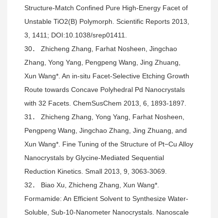
Structure-Match Confined Pure High-Energy Facet of
Unstable TiO2(B) Polymorph. Scientific Reports 2013,
3, 1411; DOI:10.1038/srep01411.
30． Zhicheng Zhang, Farhat Nosheen, Jingchao
Zhang, Yong Yang, Pengpeng Wang, Jing Zhuang,
Xun Wang*. An in-situ Facet-Selective Etching Growth
Route towards Concave Polyhedral Pd Nanocrystals
with 32 Facets. ChemSusChem 2013, 6, 1893-1897.
31． Zhicheng Zhang, Yong Yang, Farhat Nosheen,
Pengpeng Wang, Jingchao Zhang, Jing Zhuang, and
Xun Wang*. Fine Tuning of the Structure of Pt−Cu Alloy
Nanocrystals by Glycine-Mediated Sequential
Reduction Kinetics. Small 2013, 9, 3063-3069.
32． Biao Xu, Zhicheng Zhang, Xun Wang*.
Formamide: An Efficient Solvent to Synthesize Water-
Soluble, Sub-10-Nanometer Nanocrystals. Nanoscale