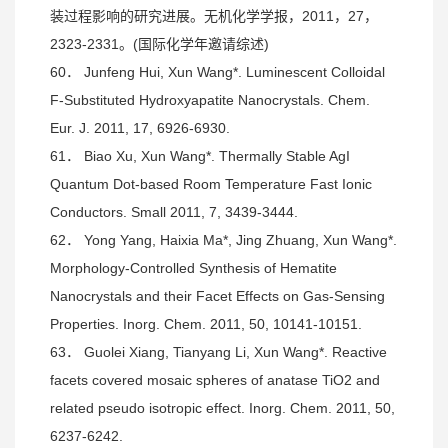
装过程影响的研究进展。无机化学学报，2011，27，
2323-2331。(国际化学年邀请综述)
60． Junfeng Hui, Xun Wang*. Luminescent Colloidal
F-Substituted Hydroxyapatite Nanocrystals. Chem.
Eur. J. 2011, 17, 6926-6930.
61． Biao Xu, Xun Wang*. Thermally Stable AgI
Quantum Dot-based Room Temperature Fast Ionic
Conductors. Small 2011, 7, 3439-3444.
62． Yong Yang, Haixia Ma*, Jing Zhuang, Xun Wang*.
Morphology-Controlled Synthesis of Hematite
Nanocrystals and their Facet Effects on Gas-Sensing
Properties. Inorg. Chem. 2011, 50, 10141-10151.
63． Guolei Xiang, Tianyang Li, Xun Wang*. Reactive
facets covered mosaic spheres of anatase TiO2 and
related pseudo isotropic effect. Inorg. Chem. 2011, 50,
6237-6242.