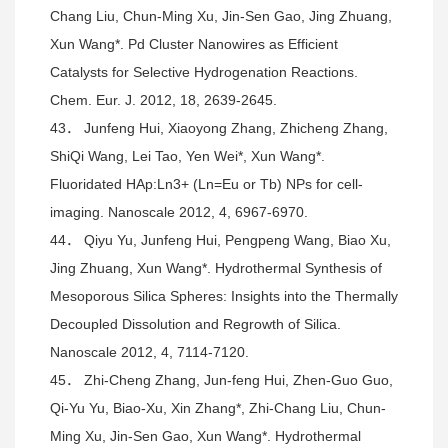
Chang Liu, Chun-Ming Xu, Jin-Sen Gao, Jing Zhuang,
Xun Wang*. Pd Cluster Nanowires as Efficient
Catalysts for Selective Hydrogenation Reactions.
Chem. Eur. J. 2012, 18, 2639-2645.
43． Junfeng Hui, Xiaoyong Zhang, Zhicheng Zhang,
ShiQi Wang, Lei Tao, Yen Wei*, Xun Wang*.
Fluoridated HAp:Ln3+ (Ln=Eu or Tb) NPs for cell-
imaging. Nanoscale 2012, 4, 6967-6970.
44． Qiyu Yu, Junfeng Hui, Pengpeng Wang, Biao Xu,
Jing Zhuang, Xun Wang*. Hydrothermal Synthesis of
Mesoporous Silica Spheres: Insights into the Thermally
Decoupled Dissolution and Regrowth of Silica.
Nanoscale 2012, 4, 7114-7120.
45． Zhi-Cheng Zhang, Jun-feng Hui, Zhen-Guo Guo,
Qi-Yu Yu, Biao-Xu, Xin Zhang*, Zhi-Chang Liu, Chun-
Ming Xu, Jin-Sen Gao, Xun Wang*. Hydrothermal