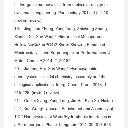
Li. Inorganic nanocrystals: from molecular design to
systematic engineering. Particuology 2014, 17, 1-10.
(invited review)
19． Jingchao Zhang, Yong Yang, Zhicheng Zhang,
Xiaobin Xu, Xun Wang*. Hierarchical Mesoporous
Hollow NixCo3-x(PO4)2 Shells Showing Enhanced
Electrocatalytic and Surpercapacitor Performances. J.
Mater. Chem. A 2014, 2, 20182.
20． Junfeng Hui, Xun Wang*. Hydroxyapatite
nanocrystals: colloidal chemistry, assembly and their
biological applications. Inorg. Chem. Front. 2014, 1,
215-225. (invited review)
21． Guolei Xiang, Yong Long, Jie He, Biao Xu, Haitao
Liu*, Xun Wang*. Unusual Enrichment and Assembly of
TiO2 Nanocrystals at Water/Hydrophobic Interfaces in
a Pure Inorganic Phase. Langmuir 2014, 30, 617-623.