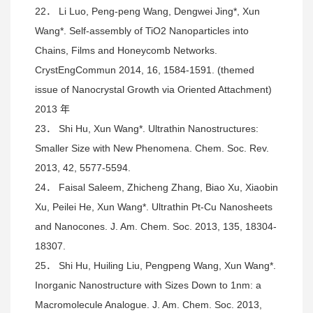
22． Li Luo, Peng-peng Wang, Dengwei Jing*, Xun
Wang*. Self-assembly of TiO2 Nanoparticles into
Chains, Films and Honeycomb Networks.
CrystEngCommun 2014, 16, 1584-1591. (themed
issue of Nanocrystal Growth via Oriented Attachment)
2013 年
23． Shi Hu, Xun Wang*. Ultrathin Nanostructures:
Smaller Size with New Phenomena. Chem. Soc. Rev.
2013, 42, 5577-5594.
24． Faisal Saleem, Zhicheng Zhang, Biao Xu, Xiaobin
Xu, Peilei He, Xun Wang*. Ultrathin Pt-Cu Nanosheets
and Nanocones. J. Am. Chem. Soc. 2013, 135, 18304-
18307.
25． Shi Hu, Huiling Liu, Pengpeng Wang, Xun Wang*.
Inorganic Nanostructure with Sizes Down to 1nm: a
Macromolecule Analogue. J. Am. Chem. Soc. 2013,