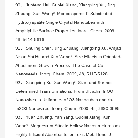
90． Junfeng Hui, Guolei Xiang, Xiangxing Xu, Jing
Zhuang, Xun Wang*. Monodisperse F-Substituted
Hydroxyapatite Single Crystal Nanotubes with
Amphiphilic Surface Properties. Inorg. Chem. 2009,
48, 5614-5616.
91． Shuling Shen, Jing Zhuang, Xiangxing Xu, Amjad
Nisar, Shi Hu and Xun Wang*. Size Effects in Oriented-
Attachment Growth Process: The Case of Cu
Nanoseeds. Inorg. Chem. 2009, 48, 5117-5128.
92． Xiangxing Xu, Xun Wang*. Size- and Surface-
Determined Transformations: From Ultrathin InOOH
Nanowires to Uniform c-In2O3 Nanocubes and rh-
In2O3 Nanowires. Inorg. Chem. 2009, 48, 3890-3895.
93． Yuan Zhuang, Yan Yang, Guolei Xiang, Xun
Wang*. Magnesium Silicate Hollow Nanostructures as
Highly Efficient Absorbents for Toxic Metal Ions. J.