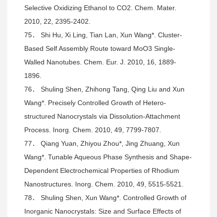
Selective Oxidizing Ethanol to CO2. Chem. Mater.
2010, 22, 2395-2402.
75． Shi Hu, Xi Ling, Tian Lan, Xun Wang*. Cluster-
Based Self Assembly Route toward MoO3 Single-
Walled Nanotubes. Chem. Eur. J. 2010, 16, 1889-
1896.
76． Shuling Shen, Zhihong Tang, Qing Liu and Xun
Wang*. Precisely Controlled Growth of Hetero-
structured Nanocrystals via Dissolution-Attachment
Process. Inorg. Chem. 2010, 49, 7799-7807.
77． Qiang Yuan, Zhiyou Zhou*, Jing Zhuang, Xun
Wang*. Tunable Aqueous Phase Synthesis and Shape-
Dependent Electrochemical Properties of Rhodium
Nanostructures. Inorg. Chem. 2010, 49, 5515-5521.
78． Shuling Shen, Xun Wang*. Controlled Growth of
Inorganic Nanocrystals: Size and Surface Effects of