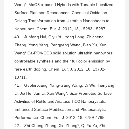
Wang*. MoO3-x-based Hybrids with Tunable Localized
Surface Plasmon Resonances: Chemical Oxidation
Driving Transformation from Ultrathin Nanosheets to
Nanotubes. Chem. Eur. J. 2012, 18, 15283-15287.
40． Junfeng Hui, Qiyu Yu, Yong Long, Zhicheng
Zhang, Yong Yang, Pengpeng Wang, Biao Xu, Xun
Wang* Ca-PO4-CO3 solid solution ultrathin nanowires:
controllable synthesis and their full color emission by
rare earth doping. Chem. Eur. J. 2012, 18, 13702-
13711.
41． Guolei Xiang, Yang-Gang Wang, Di Wu, Tianyang
Li, Jie He, Jun Li, Xun Wang*. Size-Promoted Surface
Activities of Rutile and Anatase TiO2 Nanocrystals:
Enhanced Surface Modification and Photocatalytic
Performance. Chem. Eur. J. 2012, 18, 4759-4765.
42． Zhi-Cheng Zhang, Xin Zhang*, Qi-Yu Yu, Zhi-