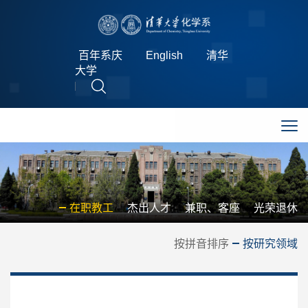
百年系庆
English
清华
大学
在职教工
杰出人才
兼职、客座
光荣退休
按拼音排序
按研究领域