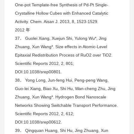
One-pot Template-free Synthesis of Pd-Pt Single-
Crystalline Hollow Cubes with Enhanced Catalytic
Activity. Chem. Aisan J. 2013, 8, 1523-1529.
2012 年
37． Guolei Xiang, Xuejun Shi, Yulong Wu*, Jing
Zhuang, Xun Wang*. Size effects in Atomic-Level
Epitaxial Redistribution Process of RuO2 over TiO2.
Scientific Reports 2012, 2, 801;
DOI:10.1038/srep00801.
38． Yong Long, Jun-feng Hui, Peng-peng Wang,
Guo-lei Xiang, Biao Xu, Shi Hu, Wan-cheng Zhu, Jing
Zhuang, Xun Wang*. Hydrogen Bond Nanoscale
Networks Showing Switchable Transport Performance.
Scientific Reports 2012, 2, 612;
DOI:10.1038/srep00612.
39． Qingquan Huang, Shi Hu, Jing Zhuang, Xun