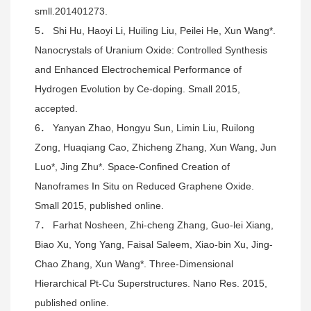
smll.201401273.
5． Shi Hu, Haoyi Li, Huiling Liu, Peilei He, Xun Wang*.
Nanocrystals of Uranium Oxide: Controlled Synthesis
and Enhanced Electrochemical Performance of
Hydrogen Evolution by Ce-doping. Small 2015,
accepted.
6． Yanyan Zhao, Hongyu Sun, Limin Liu, Ruilong
Zong, Huaqiang Cao, Zhicheng Zhang, Xun Wang, Jun
Luo*, Jing Zhu*. Space-Confined Creation of
Nanoframes In Situ on Reduced Graphene Oxide.
Small 2015, published online.
7． Farhat Nosheen, Zhi-cheng Zhang, Guo-lei Xiang,
Biao Xu, Yong Yang, Faisal Saleem, Xiao-bin Xu, Jing-
Chao Zhang, Xun Wang*. Three-Dimensional
Hierarchical Pt-Cu Superstructures. Nano Res. 2015,
published online.