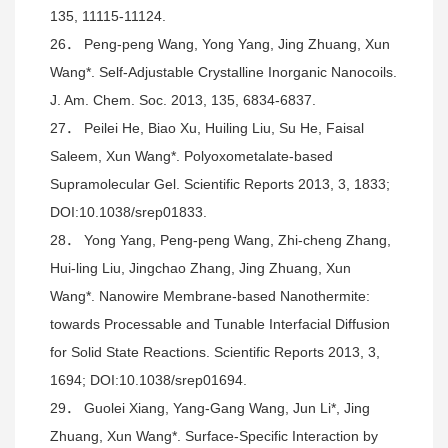
135, 11115-11124.
26． Peng-peng Wang, Yong Yang, Jing Zhuang, Xun
Wang*. Self-Adjustable Crystalline Inorganic Nanocoils.
J. Am. Chem. Soc. 2013, 135, 6834-6837.
27． Peilei He, Biao Xu, Huiling Liu, Su He, Faisal
Saleem, Xun Wang*. Polyoxometalate-based
Supramolecular Gel. Scientific Reports 2013, 3, 1833;
DOI:10.1038/srep01833.
28． Yong Yang, Peng-peng Wang, Zhi-cheng Zhang,
Hui-ling Liu, Jingchao Zhang, Jing Zhuang, Xun
Wang*. Nanowire Membrane-based Nanothermite:
towards Processable and Tunable Interfacial Diffusion
for Solid State Reactions. Scientific Reports 2013, 3,
1694; DOI:10.1038/srep01694.
29． Guolei Xiang, Yang-Gang Wang, Jun Li*, Jing
Zhuang, Xun Wang*. Surface-Specific Interaction by