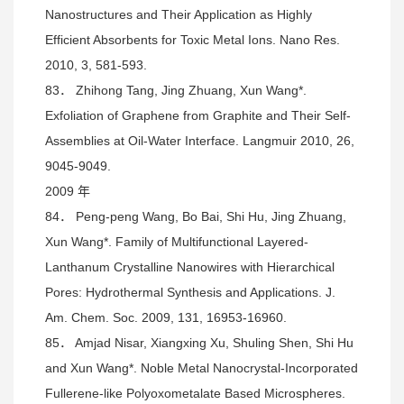
Nanostructures and Their Application as Highly
Efficient Absorbents for Toxic Metal Ions. Nano Res.
2010, 3, 581-593.
83． Zhihong Tang, Jing Zhuang, Xun Wang*.
Exfoliation of Graphene from Graphite and Their Self-
Assemblies at Oil-Water Interface. Langmuir 2010, 26,
9045-9049.
2009 年
84． Peng-peng Wang, Bo Bai, Shi Hu, Jing Zhuang,
Xun Wang*. Family of Multifunctional Layered-
Lanthanum Crystalline Nanowires with Hierarchical
Pores: Hydrothermal Synthesis and Applications. J.
Am. Chem. Soc. 2009, 131, 16953-16960.
85． Amjad Nisar, Xiangxing Xu, Shuling Shen, Shi Hu
and Xun Wang*. Noble Metal Nanocrystal-Incorporated
Fullerene-like Polyoxometalate Based Microspheres.