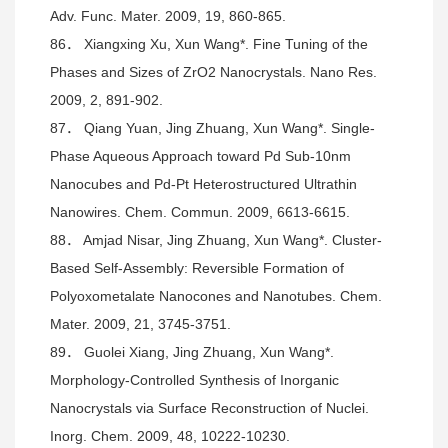
Adv. Func. Mater. 2009, 19, 860-865.
86． Xiangxing Xu, Xun Wang*. Fine Tuning of the
Phases and Sizes of ZrO2 Nanocrystals. Nano Res.
2009, 2, 891-902.
87． Qiang Yuan, Jing Zhuang, Xun Wang*. Single-
Phase Aqueous Approach toward Pd Sub-10nm
Nanocubes and Pd-Pt Heterostructured Ultrathin
Nanowires. Chem. Commun. 2009, 6613-6615.
88． Amjad Nisar, Jing Zhuang, Xun Wang*. Cluster-
Based Self-Assembly: Reversible Formation of
Polyoxometalate Nanocones and Nanotubes. Chem.
Mater. 2009, 21, 3745-3751.
89． Guolei Xiang, Jing Zhuang, Xun Wang*.
Morphology-Controlled Synthesis of Inorganic
Nanocrystals via Surface Reconstruction of Nuclei.
Inorg. Chem. 2009, 48, 10222-10230.