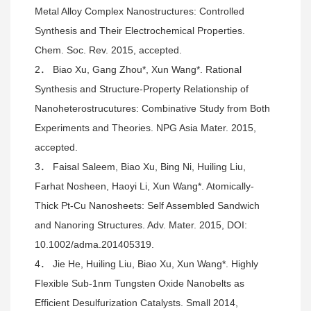
Metal Alloy Complex Nanostructures: Controlled
Synthesis and Their Electrochemical Properties.
Chem. Soc. Rev. 2015, accepted.
2． Biao Xu, Gang Zhou*, Xun Wang*. Rational
Synthesis and Structure-Property Relationship of
Nanoheterostrucutures: Combinative Study from Both
Experiments and Theories. NPG Asia Mater. 2015,
accepted.
3． Faisal Saleem, Biao Xu, Bing Ni, Huiling Liu,
Farhat Nosheen, Haoyi Li, Xun Wang*. Atomically-
Thick Pt-Cu Nanosheets: Self Assembled Sandwich
and Nanoring Structures. Adv. Mater. 2015, DOI:
10.1002/adma.201405319.
4． Jie He, Huiling Liu, Biao Xu, Xun Wang*. Highly
Flexible Sub-1nm Tungsten Oxide Nanobelts as
Efficient Desulfurization Catalysts. Small 2014,