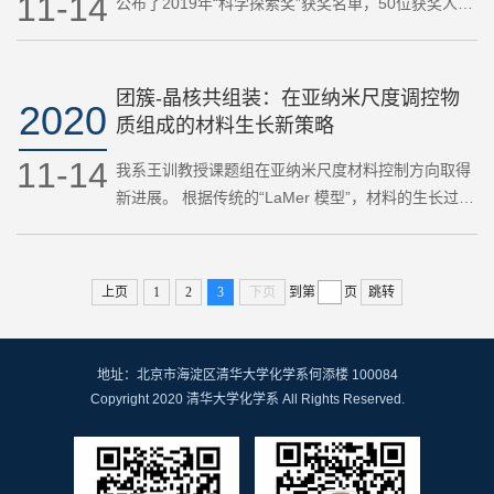
11-14
公布了2019年“科学探索奖”获奖名单，50位获奖人在
奖项监督委员会的见证下脱颖而出。 清华大学化学系
王训教授获得该项殊荣。 “科学探索奖（XPLORER
PRIZE）…
团簇-晶核共组装：在亚纳米尺度调控物
2020
质组成的材料生长新策略
11-14
我系王训教授课题组在亚纳米尺度材料控制方向取得
新进展。 根据传统的“LaMer 模型”，材料的生长过程
通常包括成核和生长两个阶段，且其最终产物的形状
和大小通常是在生长阶段中由晶核和周围单体之间的
相互作用决…
上页
1
2
3
下页
到第
页
跳转
地址：北京市海淀区清华大学化学系何添楼 100084
Copyright 2020 清华大学化学系 All Rights Reserved.