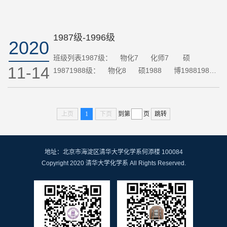
1987级-1996级
2020
班级列表1987级： 物化7 化师7 硕
11-14
19871988级： 物化8 硕1988 博19881989
级： 物化9 硕1989 博19891990级： 物化
0 硕1990 博19901991级： 物化1 硕1…
上页
1
下页
到第
页
跳转
地址：北京市海淀区清华大学化学系何添楼 100084
Copyright 2020 清华大学化学系 All Rights Reserved.